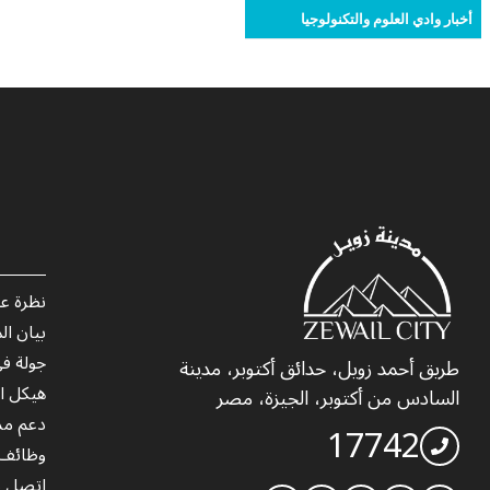
أخبار وادي العلوم والتكنولوجيا
نظرة عا
بيان ا
جولة ف
طريق أحمد زويل، حدائق أكتوبر، مدينة
هيكل ال
السادس من أكتوبر، الجيزة، مصر
دعم مد
17742
وظائف 
اتصل ب